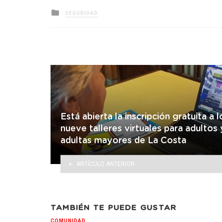
Posted
SEGURIDAD
in
Está abierta la inscripción gratuita a l
nueve talleres virtuales para adultos 
adultas mayores de La Costa
ARTÍCULO ANTERIOR
TAMBIÉN TE PUEDE GUSTAR
COMUNIDAD