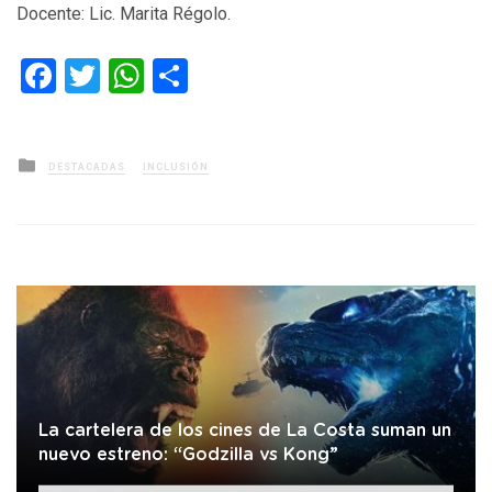
Docente: Lic. Marita Régolo.
Facebook
Twitter
WhatsApp
Compartir
Posted
DESTACADAS
INCLUSIÓN
in
La cartelera de los cines de La Costa suman un
nuevo estreno: “Godzilla vs Kong”