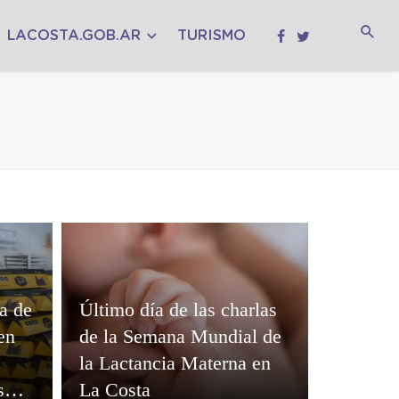
LACOSTA.GOB.AR
TURISMO
a de
Último día de las charlas
en
de la Semana Mundial de
la Lactancia Materna en
s
La Costa