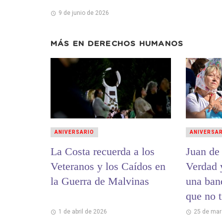
9 de junio de 2026
MÁS EN
DERECHOS HUMANOS
ANIVERSARIO
ANIVERSA
La Costa recuerda a los
Juan de
Veteranos y los Caídos en
Verdad 
la Guerra de Malvinas
una ban
que no t
cuestio
1 de abril de 2026
25 de mar