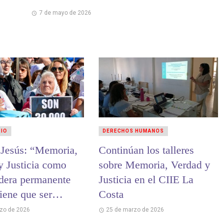
7 de mayo de 2026
RIO
DERECHOS HUMANOS
 Jesús: “Memoria,
Continúan los talleres
y Justicia como
sobre Memoria, Verdad y
dera permanente
Justicia en el CIIE La
iene que ser
Costa
nada jamás”
zo de 2026
25 de marzo de 2026