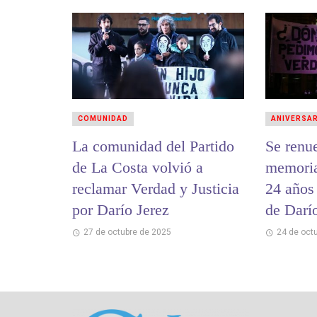
COMUNIDAD
ANIVERSA
La comunidad del Partido
Se renu
de La Costa volvió a
memoria,
reclamar Verdad y Justicia
24 años 
por Darío Jerez
de Darí
27 de octubre de 2025
24 de oct