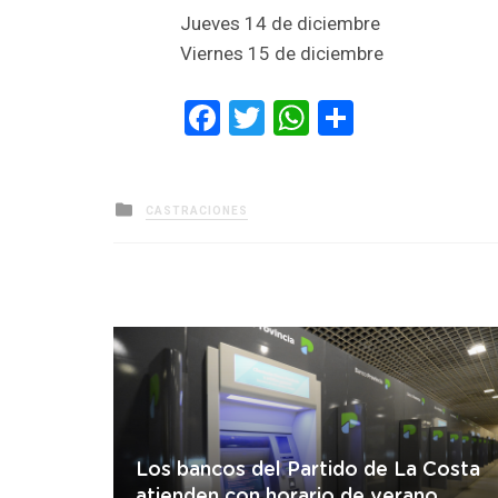
Jueves 14 de diciembre
Viernes 15 de diciembre
Facebook
Twitter
WhatsApp
Comparti
Posted
CASTRACIONES
in
Los bancos del Partido de La Costa
atienden con horario de verano