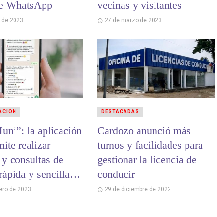
de WhatsApp
vecinas y visitantes
l de 2023
27 de marzo de 2023
ACIÓN
DESTACADAS
uni”: la aplicación
Cardozo anunció más
ite realizar
turnos y facilidades para
 y consultas de
gestionar la licencia de
ápida y sencilla a
conducir
de WhatsApp
rero de 2023
29 de diciembre de 2022