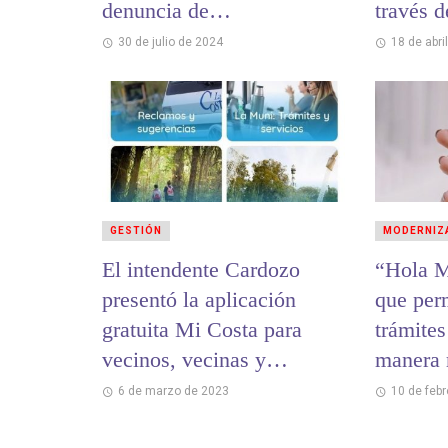
denuncia de
través 
irregularidades
30 de julio de 2024
18 de abri
GESTIÓN
MODERNIZ
El intendente Cardozo
“Hola M
presentó la aplicación
que perm
gratuita Mi Costa para
trámites
vecinos, vecinas y
manera r
visitantes
través 
6 de marzo de 2023
10 de feb