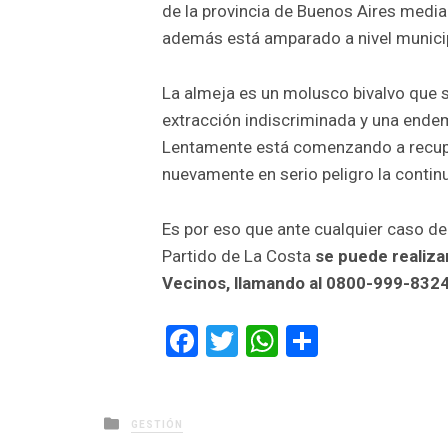
de la provincia de Buenos Aires media
además está amparado a nivel munici
La almeja es un molusco bivalvo que s
extracción indiscriminada y una ende
Lentamente está comenzando a recupe
nuevamente en serio peligro la continu
Es por eso que ante cualquier caso de
Partido de La Costa
se puede realiza
Vecinos, llamando al 0800-999-832
Facebook
Twitter
WhatsApp
Comparti
Posted
GESTIÓN
in