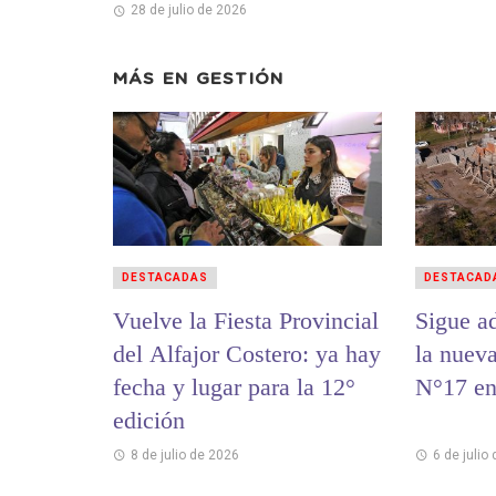
28 de julio de 2026
MÁS EN
GESTIÓN
DESTACADAS
DESTACAD
Vuelve la Fiesta Provincial
Sigue ad
del Alfajor Costero: ya hay
la nuev
fecha y lugar para la 12°
N°17 en
edición
8 de julio de 2026
6 de julio