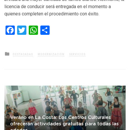
licencia de conducir será entregada en el momento a
quienes completen el procedimiento con éxito.
Facebook
Twitter
WhatsApp
Compartir
Posted
DESTACADAS
MODERNIZACIÓN
SERVICIOS
in
Verano en La Costa: Los Centros Culturales
ofrecerán actividades gratuitas para todas las