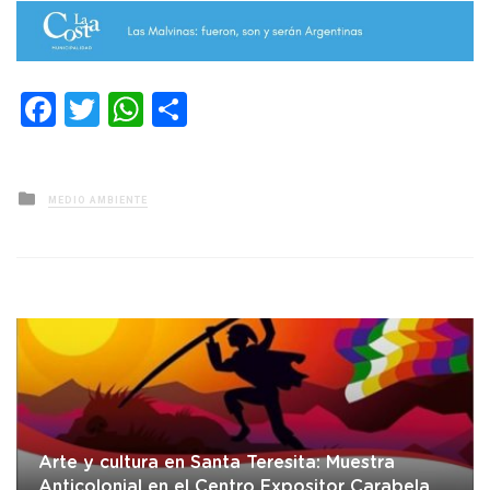
Facebook
Twitter
WhatsApp
Compartir
Posted
MEDIO AMBIENTE
in
Arte y cultura en Santa Teresita: Muestra
Anticolonial en el Centro Expositor Carabela