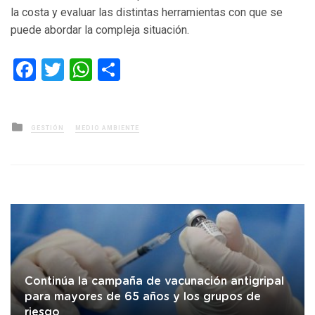
la costa y evaluar las distintas herramientas con que se
puede abordar la compleja situación.
Facebook
Twitter
WhatsApp
Compartir
Posted
GESTIÓN
MEDIO AMBIENTE
in
Continúa la campaña de vacunación antigripal
para mayores de 65 años y los grupos de
riesgo