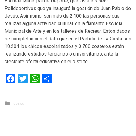
Escuela Municipal de Deporte, gracias a los seis
Polideportivos que ya inauguró la gestión de Juan Pablo de
Jesús. Asimismo, son más de 2.100 las personas que
realizan alguna actividad cultural, en la flamante Escuela
Municipal de Arte y en los talleres de Recrear. Estos dados
se completan con el dato que en el Partido de La Costa son
18.204 los chicos escolarizados y 3.700 costeros están
realizando estudios terciarios o universitarios, ante la
creciente oferta educativa en el distrito.
Facebook
Twitter
WhatsApp
Compartir
Posted
OBRAS
in