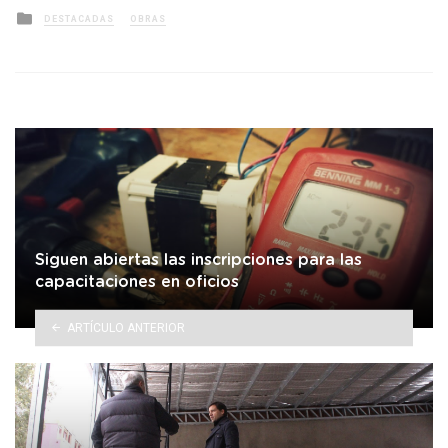
Posted
DESTACADAS
OBRAS
in
Siguen abiertas las inscripciones para las
capacitaciones en oficios
ARTÍCULO ANTERIOR