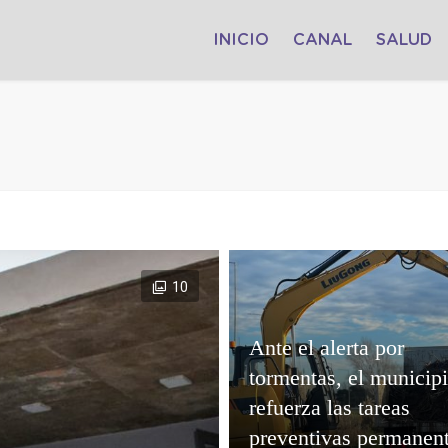
INICIO
CANAL
SALUD
10
Ante el alerta por
tormentas, el municip
refuerza las tareas
preventivas permanen