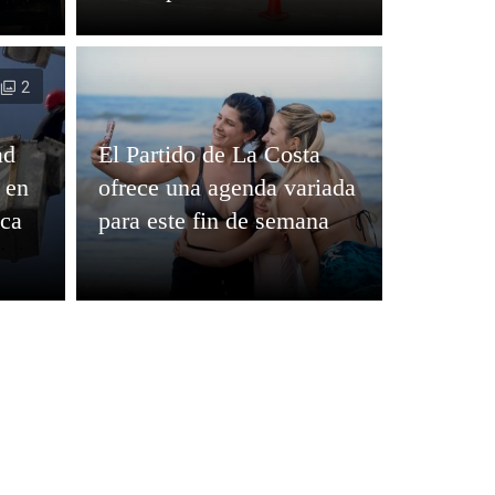
2
ad
El Partido de La Costa
 en
ofrece una agenda variada
ica
para este fin de semana