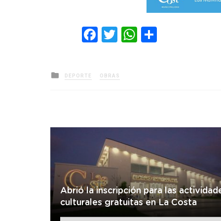
Facebook
Twitter
WhatsApp
Comparti
Posted
DEPORTE
OBRAS
in
Abrió la inscripción para las actividad
culturales gratuitas en La Costa