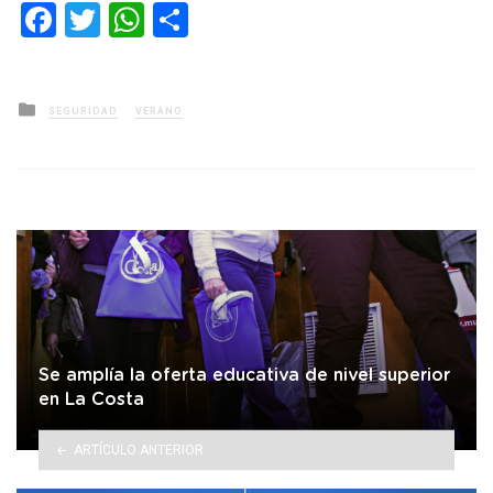
Facebook
Twitter
WhatsApp
Compartir
Posted
SEGURIDAD
VERANO
in
Se amplía la oferta educativa de nivel superior
en La Costa
ARTÍCULO ANTERIOR