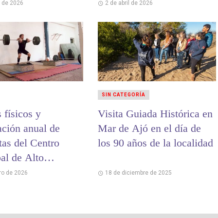
l de 2026
2 de abril de 2026
SIN CATEGORÍA
 físicos y
Visita Guiada Histórica en
ación anual de
Mar de Ajó en el día de
tas del Centro
los 90 años de la localidad
al de Alto
ento
ro de 2026
18 de diciembre de 2025