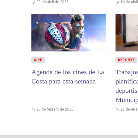
convocante de la
29 de abril de 2026
14 de abri
Argentina
CINE
DEPORTE
Agenda de los cines de La
Trabajos
Costa para esta semana
planific
deportis
Municip
Rendimi
20 de febrero de 2026
21 de ene