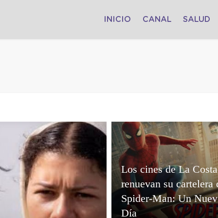
INICIO
CANAL
SALUD
Los cines de La Costa
renuevan su cartelera
Spider-Man: Un Nuev
Día