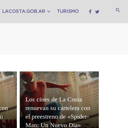
LACOSTA.GOB.AR
TURISMO
Los cines de La Costa
 con
renuevan su cartelera con
o
el preestreno de «Spider-
Man: Un Nuevo Día»