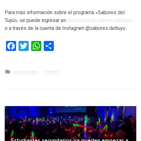
Para más información sobre el programa «Sabores del
Tuyú», se puede ingresar en
lacosta.tur.ar/saboresdeltuyu/
o a través de la cuenta de Instagram @sabores.deltuyu
Facebook
Twitter
WhatsApp
Compartir
Posted
GASTRONOMIA
TURISMO
in
Estudiantes secundarios ya pueden empezar a