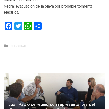
Blanca: niño perdido
Negra: evacuación de la playa por probable tormenta
eléctrica.
Facebook
Twitter
WhatsApp
Compartir
Posted
SEGURIDAD
in
Juan Pablo se reunió con representantes del