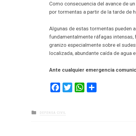
Como consecuencia del avance de un f
por tormentas a partir de la tarde de h
Algunas de estas tormentas pueden al
fundamentalmente ráfagas intensas, fu
granizo especialmente sobre el sudest
localizada, abundante caída de agua e
Ante cualquier emergencia comunic
Facebook
Twitter
WhatsApp
Comparti
Posted
DEFENSA CIVIL
in