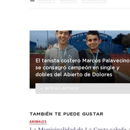
AMBIENTE
ANIMALES
DEFENSA CIVIL
in
El tenista costero Marcos Palavecino
se consagró campeón en single y
dobles del Abierto de Dolores
ARTÍCULO ANTERIOR
TAMBIÉN TE PUEDE GUSTAR
ANIMALES
La Municipalidad de La Costa saluda 