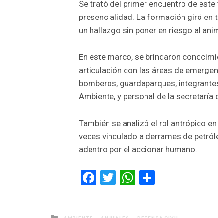
Se trató del primer encuentro de este 
presencialidad. La formación giró en 
un hallazgo sin poner en riesgo al anim
En este marco, se brindaron conocimie
articulación con las áreas de emerge
bomberos, guardaparques, integrantes 
Ambiente, y personal de la secretaría
También se analizó el rol antrópico en
veces vinculado a derrames de petróle
adentro por el accionar humano.
Facebook
Twitter
WhatsApp
Comparti
Posted