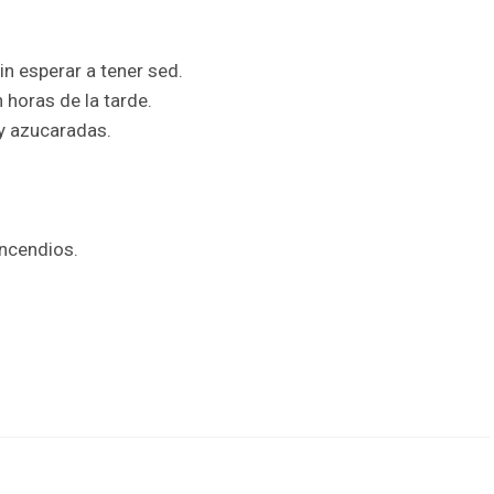
n esperar a tener sed.
 horas de la tarde.
uy azucaradas.
incendios.
r