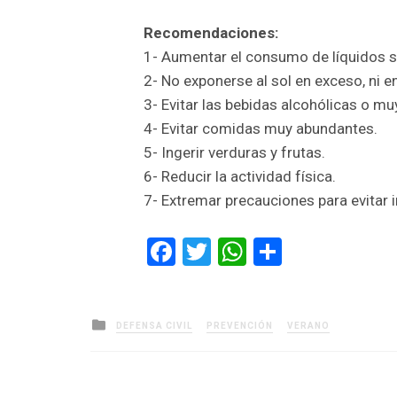
Recomendaciones:
1- Aumentar el consumo de líquidos si
2- No exponerse al sol en exceso, ni en
3- Evitar las bebidas alcohólicas o m
4- Evitar comidas muy abundantes.
5- Ingerir verduras y frutas.
6- Reducir la actividad física.
7- Extremar precauciones para evitar 
Facebook
Twitter
WhatsApp
Comparti
Posted
DEFENSA CIVIL
PREVENCIÓN
VERANO
in