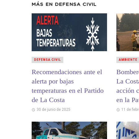
MÁS EN
DEFENSA CIVIL
DEFENSA CIVIL
AMBIENTE
Recomendaciones ante el
Bombero
alerta por bajas
La Costa
temperaturas en el Partido
acción c
de La Costa
en la Pa
30 de junio de 2025
11 de feb