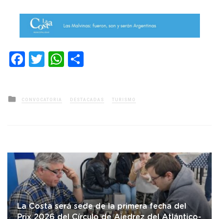
Facebook
Twitter
WhatsApp
Compartir
Posted
CONVOCATORIA
DESTACADAS
TURISMO
in
La Costa será sede de la primera fecha del
Prix 2026 del Círculo de Ajedrez del Atlántico-