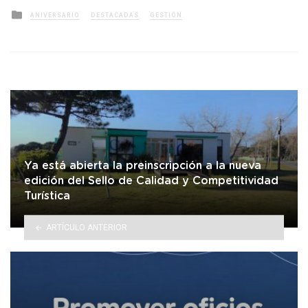
Posted
ANIVERSARIO
DESTACADAS
GESTIÓN
in
Ya está abierta la preinscripción a la nueva
edición del Sello de Calidad y Competitividad
Turística
ARTÍCULO ANTERIOR