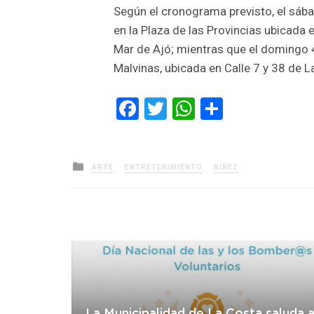
Según el cronograma previsto, el sába
en la Plaza de las Provincias ubicad
Mar de Ajó; mientras que el domingo 4,
Malvinas, ubicada en Calle 7 y 38 de L
Facebook
Twitter
WhatsApp
Comparti
Posted
ARTE
ENTRETENIMIENTO
NIÑEZ
in