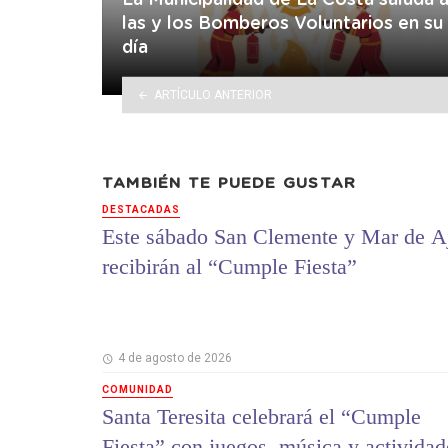
La Municipalidad de La Costa saluda 
las y los Bomberos Voluntarios en su
día
ARTÍCULO ANTERIOR
TAMBIÉN TE PUEDE GUSTAR
DESTACADAS
Este sábado San Clemente y Mar de A
recibirán al “Cumple Fiesta”
4 de agosto de 2026
COMUNIDAD
Santa Teresita celebrará el “Cumple
Fiesta” con juegos, música y actividad