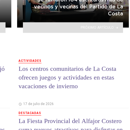
a
Se firmaron 104 escrituras más de
vecinos y vecinas del Partido de La
Costa
PRÓXIMO ARTÍCULO
ACTIVIDADES
jó
Los centros comunitarios de La Costa
ofrecen juegos y actividades en estas
vacaciones de invierno
17 de julio de 2026
DESTACADAS
La Fiesta Provincial del Alfajor Costero
es
suma nuevos atractivos para disfrutar en