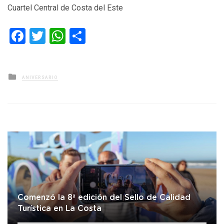
Cuartel Central de Costa del Este
Facebook
Twitter
WhatsApp
Compartir
Posted
ANIVERSARIO
in
Comenzó la 8ª edición del Sello de Calidad
Turística en La Costa