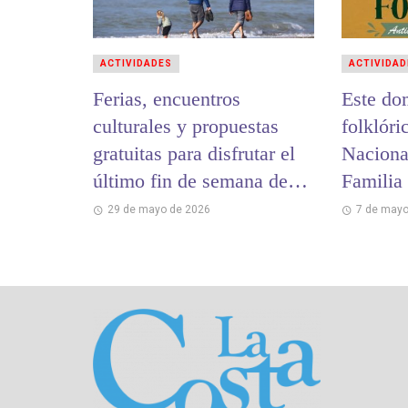
ACTIVIDADES
ACTIVIDAD
Ferias, encuentros
Este do
culturales y propuestas
folklóri
gratuitas para disfrutar el
Nacional
último fin de semana de
Familia
mayo en La Costa
29 de mayo de 2026
7 de mayo