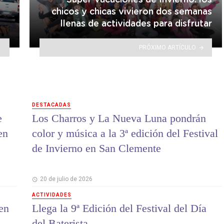
Súper Vacaciones de Invierno: los
chicos y chicas vivieron dos semanas
llenas de actividades para disfrutar
PRÓXIMO ARTÍCULO
DESTACADAS
e
Los Charros y La Nueva Luna pondrán
en
color y música a la 3ª edición del Festival
de Invierno en San Clemente
20 de julio de 2026
ACTIVIDADES
en
Llega la 9ª Edición del Festival del Día
del Baterista