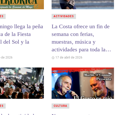
ES
ACTIVIDADES
mingo llega la peña
La Costa ofrece un fin de
ca de la Fiesta
semana con ferias,
 del Sol y la
muestras, música y
actividades para toda la
familia
 de 2026
17 de abril de 2026
ES
CULTURA