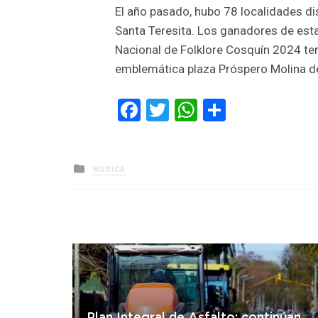
El año pasado, hubo 78 localidades dis
Santa Teresita. Los ganadores de esta 
Nacional de Folklore Cosquín 2024 ten
emblemática plaza Próspero Molina de
Facebook
Twitter
WhatsApp
Comparti
Posted
MÚSICA
in