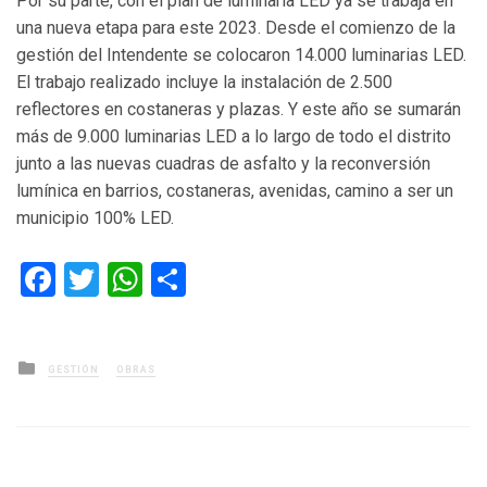
Por su parte, con el plan de luminaria LED ya se trabaja en
una nueva etapa para este 2023. Desde el comienzo de la
gestión del Intendente se colocaron 14.000 luminarias LED.
El trabajo realizado incluye la instalación de 2.500
reflectores en costaneras y plazas. Y este año se sumarán
más de 9.000 luminarias LED a lo largo de todo el distrito
junto a las nuevas cuadras de asfalto y la reconversión
lumínica en barrios, costaneras, avenidas, camino a ser un
municipio 100% LED.
Facebook
Twitter
WhatsApp
Compartir
Posted
GESTIÓN
OBRAS
in