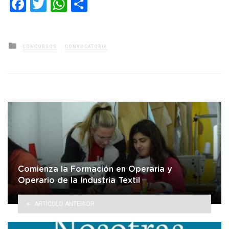
Facebook
Twitter
WhatsApp
Compartir
Posted
CONCURSOS
CONVOCATORIA
in
Comienza la Formación en Operaria y
Operario de la Industria Textil
ARTÍCULO ANTERIOR