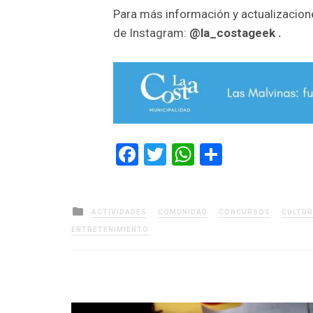
Para más información y actualizaciones
de Instagram:
@la_costageek .
Facebook
Twitter
WhatsApp
Comparti
Posted
ACTIVIDADES
COMUNIDAD
CONCURSOS
CULTU
in
ENTRETENIMIENTO