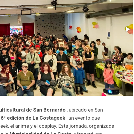
lticultural de San Bernardo
, ubicado en San
 6ª edición de La Costageek
, un evento que
eek, el anime y el cosplay. Esta jornada, organizada
e la
Municipalidad de La Costa,
ofrecerá una