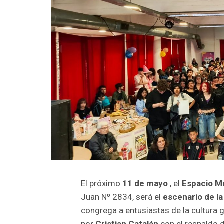
El próximo
11 de mayo
, el
Espacio Mu
Juan Nº 2834, será el
escenario de la
congrega a entusiastas de la cultura g
por
Cristian Catalán
con el respaldo d