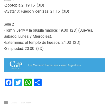
-Zootopía 2: 19.15 (3D)
-Avatar 3: Fuego y cenizas: 21.15 (3D)
Sala 2
-Tom y Jerry y la brújula mágica: 19.00 (2D) (Jueves,
Sábado, Lunes y Miércoles).
-Exterminio: el templo de huesos: 21.00 (2D)
-Sin piedad: 23.00 (2D)
Facebook
Twitter
WhatsApp
Compartir
Posted
CINE
VERANO
in