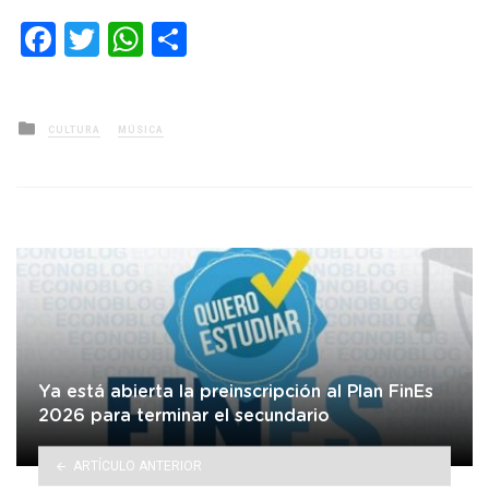
Facebook
Twitter
WhatsApp
Compartir
Posted
CULTURA
MÚSICA
in
Ya está abierta la preinscripción al Plan FinEs
2026 para terminar el secundario
ARTÍCULO ANTERIOR