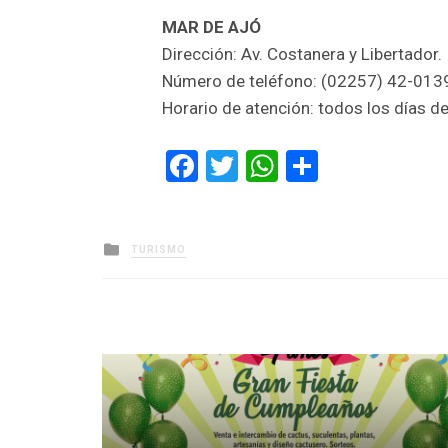
MAR DE AJÓ
Dirección: Av. Costanera y Libertador.
Número de teléfono: (02257) 42-013
Horario de atención: todos los días d
Facebook
Twitter
WhatsApp
Comparti
Posted
TURISMO
in