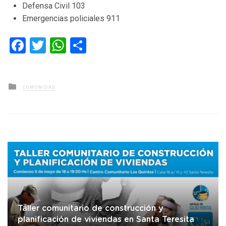
Defensa Civil 103
Emergencias policiales 911
Facebook
Twitter
WhatsApp
Compartir
Posted
COMUNIDAD
in
Taller comunitario de construcción y
planificación de viviendas en Santa Teresita