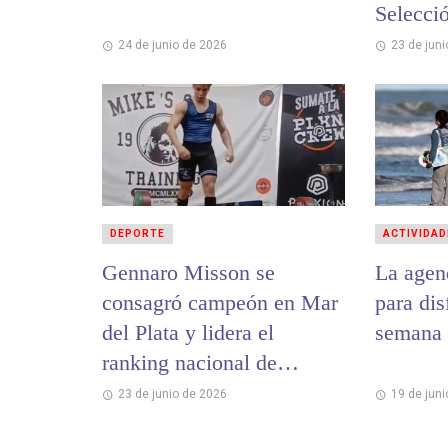
Selecci
Beach H
24 de junio de 2026
23 de jun
DEPORTE
ACTIVIDAD
Gennaro Misson se
La agen
consagró campeón en Mar
para dis
del Plata y lidera el
semana 
ranking nacional de
Levantamiento Olímpico
23 de junio de 2026
19 de jun