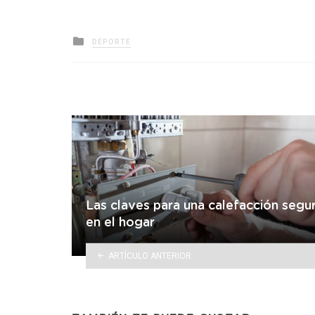
Posted
DEPORTE
in
Las claves para una calefacción segu
en el hogar
ARTÍCULO ANTERIOR