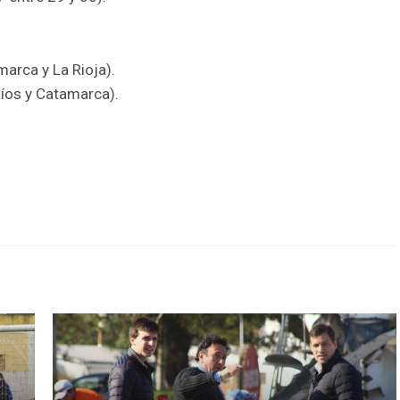
arca y La Rioja).
Ríos y Catamarca).
r