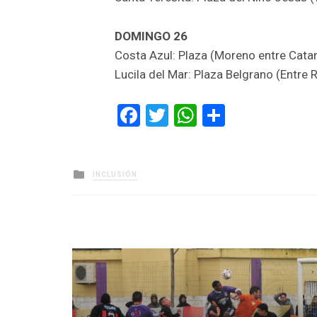
DOMINGO 26
Costa Azul: Plaza (Moreno entre Catam
Lucila del Mar: Plaza Belgrano (Entre 
Facebook
Twitter
WhatsApp
Comparti
Posted
INCLUSIÓN
in