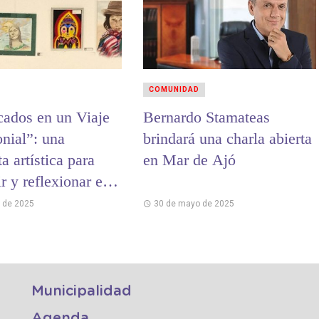
COMUNIDAD
ados en un Viaje
Bernardo Stamateas
onial”: una
brindará una charla abierta
a artística para
en Mar de Ajó
r y reflexionar en
acaciones de
o de 2025
30 de mayo de 2025
o en San Clemente
ú
Municipalidad
Agenda