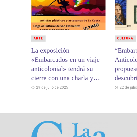
ARTE
CULTURA
La exposición
“Embarc
«Embarcados en un viaje
Anticol
anticolonial» tendrá su
propuest
cierre con una charla y
descubri
música en vivo
estas v
29 de julio de 2025
22 de juli
inviern
del Tuy