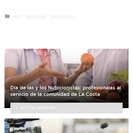
Posted
ARTE
DESTACADAS
EXPOSICIONES
in
Día de las y los Nutricionistas: profesionales al
servicio de la comunidad de La Costa
ARTÍCULO ANTERIOR