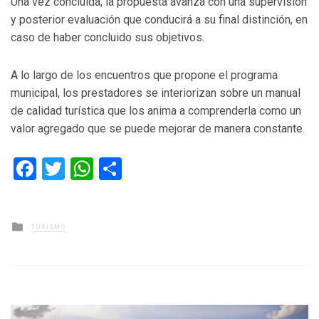
Una vez concluida, la propuesta avanza con una supervisión
y posterior evaluación que conducirá a su final distinción, en
caso de haber concluido sus objetivos.
A lo largo de los encuentros que propone el programa
municipal, los prestadores se interiorizan sobre un manual
de calidad turística que los anima a comprenderla como un
valor agregado que se puede mejorar de manera constante.
Facebook
Twitter
WhatsApp
Compartir
Posted
TURISMO
in