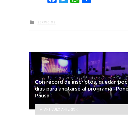
Posted
SERVICIOS
in
Con récord de inscriptos, quedan po
días para anotarse al programa “Pon
Pausa”
ARTÍCULO ANTERIOR