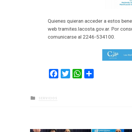
Quienes quieran acceder a estos benefi
web tramites.lacosta.gov.ar. Por cons
comunicarse al 2246-534100.
Facebook
Twitter
WhatsApp
Comparti
Posted
SERVICIOS
in