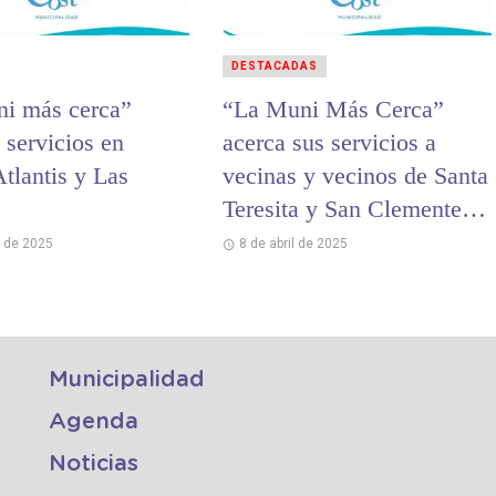
DESTACADAS
i más cerca”
“La Muni Más Cerca”
 servicios en
acerca sus servicios a
tlantis y Las
vecinas y vecinos de Santa
Teresita y San Clemente
del Tuyú
l de 2025
8 de abril de 2025
Municipalidad
Agenda
Noticias