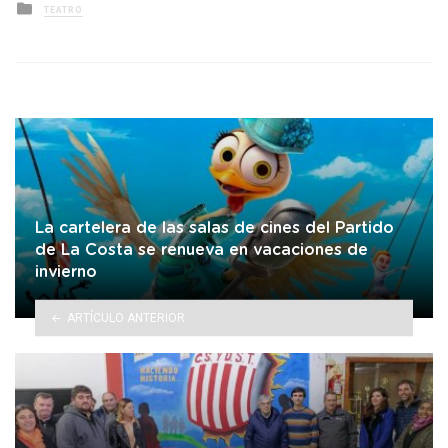
Posted
TEATRO
in
La cartelera de las salas de cines del Partido
de La Costa se renueva en vacaciones de
invierno
ARTÍCULO ANTERIOR