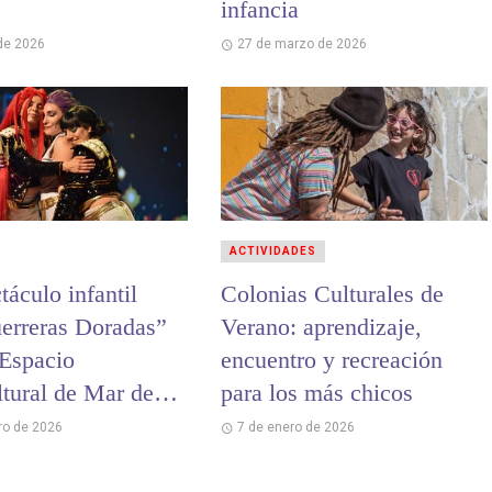
infancia
 de 2026
27 de marzo de 2026
ACTIVIDADES
táculo infantil
Colonias Culturales de
erreras Doradas”
Verano: aprendizaje,
 Espacio
encuentro y recreación
ltural de Mar de
para los más chicos
ro de 2026
7 de enero de 2026