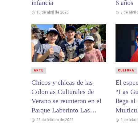
infancia
6 años
15 de abril de 2026
8 de abril
ARTE
CULTURA
Chicos y chicas de las
El espec
Colonias Culturales de
“Las Gu
Verano se reunieron en el
llega al
Parque Laberinto Las
Multicu
Toninas
Ajó
23 de febrero de 2026
9 de febre