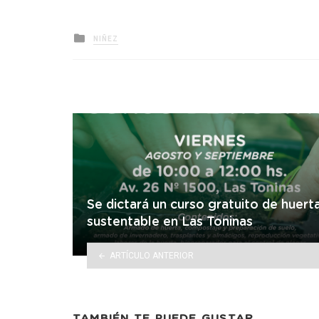
Posted
NIÑEZ
in
Se dictará un curso gratuito de huert
sustentable en Las Toninas
ARTÍCULO ANTERIOR
TAMBIÉN TE PUEDE GUSTAR