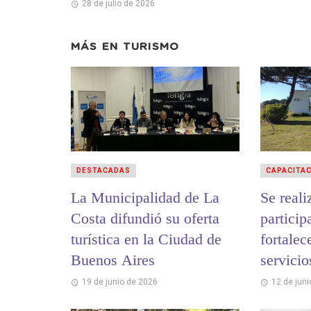
28 de julio de 2026
MÁS EN
TURISMO
DESTACADAS
CAPACITA
La Municipalidad de La
Se reali
Costa difundió su oferta
particip
turística en la Ciudad de
fortalec
Buenos Aires
servicio
19 de junio de 2026
12 de jun