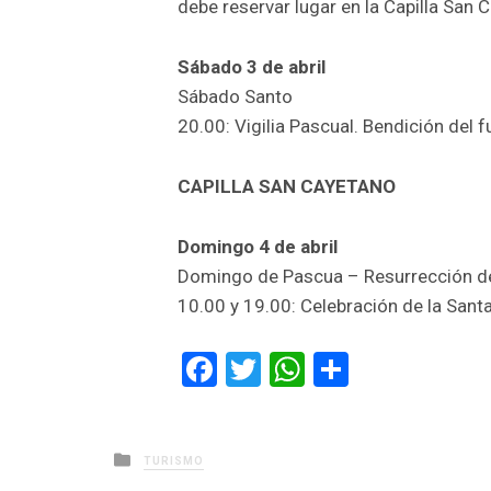
debe reservar lugar en la Capilla San 
Sábado 3 de abril
Sábado Santo
20.00: Vigilia Pascual. Bendición del f
CAPILLA SAN CAYETANO
Domingo 4 de abril
Domingo de Pascua – Resurrección d
10.00 y 19.00: Celebración de la Sant
Facebook
Twitter
WhatsApp
Comparti
Posted
TURISMO
in