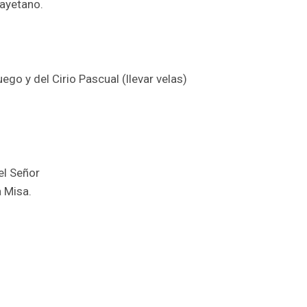
Cayetano.
uego y del Cirio Pascual (llevar velas)
el Señor
a Misa.
r