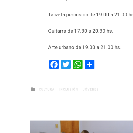
Taca-ta percusión de 19.00 a 21.00 hs
Guitarra de 17.30 a 20.30 hs.
Arte urbano de 19.00 a 21.00 hs.
Facebook
Twitter
WhatsApp
Comparti
Posted
CULTURA
INCLUSIÓN
JÓVENES
in