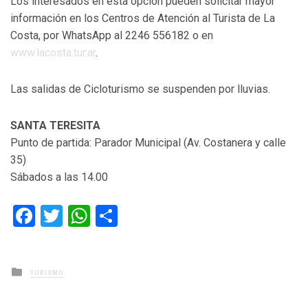
Los interesados en esta opción pueden solicitar mayor
información en los Centros de Atención al Turista de La
Costa, por WhatsApp al 2246 556182 o en
www.lacosta.tur.ar
.
Las salidas de Cicloturismo se suspenden por lluvias.
SANTA TERESITA
Punto de partida: Parador Municipal (Av. Costanera y calle
35)
Sábados a las 14.00
Facebook
Twitter
WhatsApp
Compartir
Posted
TURISMO
in