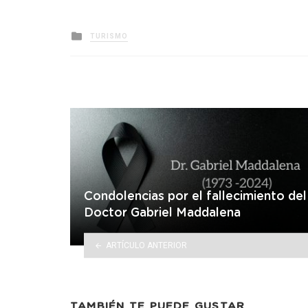
Posted
TURISMO
in
Condolencias por el fallecimiento del
Doctor Gabriel Maddalena
ARTÍCULO ANTERIOR
TAMBIÉN TE PUEDE GUSTAR