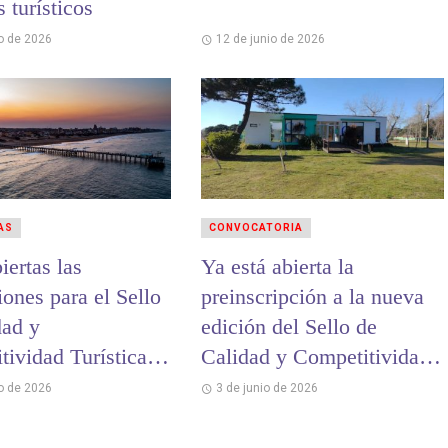
s turísticos
io de 2026
12 de junio de 2026
AS
CONVOCATORIA
iertas las
Ya está abierta la
iones para el Sello
preinscripción a la nueva
dad y
edición del Sello de
tividad Turística
Calidad y Competitividad
Turística
io de 2026
3 de junio de 2026