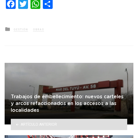
Facebook
Twitter
WhatsApp
Compartir
Posted
GESTIÓN
OBRAS
in
Trabajos de embellecimiento: nuevos carteles
y arcos refaccionados en los accesos a las
localidades
ARTÍCULO ANTERIOR