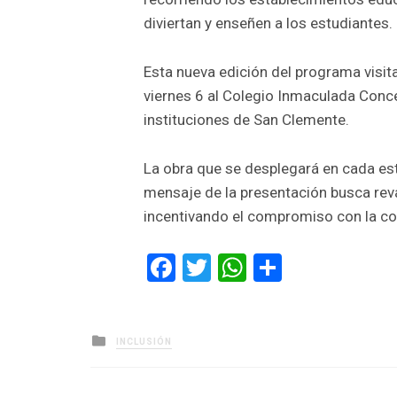
diviertan y enseñen a los estudiantes.
Esta nueva edición del programa visita
viernes 6 al Colegio Inmaculada Conce
instituciones de San Clemente.
La obra que se desplegará en cada est
mensaje de la presentación busca reval
incentivando el compromiso con la c
Facebook
Twitter
WhatsApp
Comparti
Posted
INCLUSIÓN
in